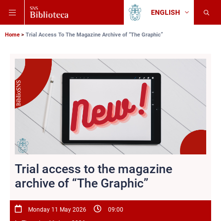
Skip
Skip
Skip
ENGLISH
to
to
to
Change
Back
language
main
main
main
to
navigation
content
search
Breadcrumb
Scuola
Home
Trial Access To The Magazine Archive of “The Graphic”
Normale
Superiore
Trial access to the magazine
archive of “The Graphic”
Monday 11 May 2026
09:00