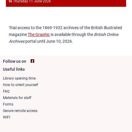
to
Thursday 11 June 2026
Trial access to the 1869-1932 archives of the British illustrated
magazine
The Graphic
is available through the
British Online
Archives
portal until June 10, 2026.
Follow us on
Useful links
Footer
column
Library opening time
How to orient yourself
1
FAQ
Materials for staff
Forms
Secure remote access
WIFI