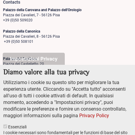
Contacts
Palazzo della Carovana and Palazzo dell'Orologio
Piazza dei Cavalieri, 7 - 56126 Pisa
+39 (0)50 509020
Palazzo della Canonica
Piazza dei Cavalieri, 8 - 56126 Pisa
+39 (0)50 508101
Impostazioni Privacy
Palazzo del Capitano
Piazza del Castelletto, 20
56126 Pisa
Diamo valore alla tua privacy
+39 (0)50 509700
Utilizziamo i cookie su questo sito per migliorare la tua
Palazzo Vegni
esperienza utente. Cliccando su "Accetta tutto" acconsenti
Via di san Niccolò, 93
all'uso di tutti i cookie attivati di default. In qualsiasi
50125 Firenze
+39 (0)55 509827
momento, accedendo a "Impostazioni privacy", puoi
modificare le preferenze e fornire un consenso controllato,
maggiori informazioni sulla pagina
Privacy Policy
Essenziali
I cookie necessari sono fondamentali per le funzioni di base del sito