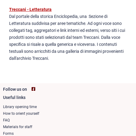
Treccani - Letteratura
Dal portale della storica Enciclopedia, una Sezione di
Letteratura suddivisa per aree tematiche. Ad ogni voce sono
collegati tag, aggregatori e link interni ed esterni, verso siti i cui
prodotti sono stati selezionati dal team Treccani. Dalla voce
specifica si risale a quella generica e viceversa. I contenuti
testuali sono arricchiti da una galleria di immagini provenienti
dall'archivio Treccani.
Follow us on
Useful links
Footer
column
Library opening time
How to orient yourself
1
FAQ
Materials for staff
Forms