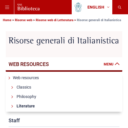
Skip
Skip
Skip
ENGLISH
to
to
to
Change
Back
language
main
main
main
to
navigation
content
search
Breadcrumb
Scuola
Home
Risorse web
Risorse web di Letteratura
Risorse generali di Italianistica
Normale
Superiore
Risorse generali di Italianistica
Sottotitolo
WEB RESOURCES
MENU
Web resources
Classics
Philosophy
Literature
Italian studies general resources
Staff
Authors and texts