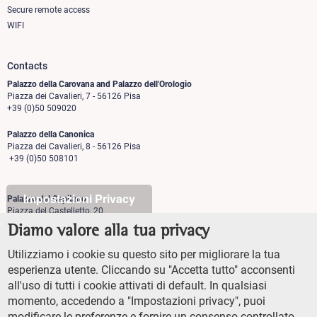
Secure remote access
WIFI
Contacts
Palazzo della Carovana and Palazzo dell'Orologio
Piazza dei Cavalieri, 7 - 56126 Pisa
+39 (0)50 509020
Palazzo della Canonica
Piazza dei Cavalieri, 8 - 56126 Pisa
+39 (0)50 508101
Impostazioni Privacy
Palazzo del Capitano
Piazza del Castelletto, 20
56126 Pisa
Diamo valore alla tua privacy
+39 (0)50 509700
Utilizziamo i cookie su questo sito per migliorare la tua
Palazzo Vegni
esperienza utente. Cliccando su "Accetta tutto" acconsenti
Via di san Niccolò, 93
all'uso di tutti i cookie attivati di default. In qualsiasi
50125 Firenze
+39 (0)55 509827
momento, accedendo a "Impostazioni privacy", puoi
modificare le preferenze e fornire un consenso controllato,