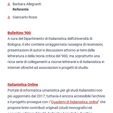
Criticism and theory of literature
Barbara Allegranti
Referente
Comparative literature
Literary archives
Giancarlo Rossi
Specific topics
Bollettino '900
Linguistics and History of language
A cura del Dipartimento di Italianistica dell'Università di
History of art
Bologna, il sito contiene un'aggiornata rassegna di recensioni,
presentazioni di autori e discussioni attorno ai temi della
letteratura e della teoria critica del '900, ma soprattutto una
ricca serie di collegamenti a risorse letterarie e di italianistica in
Internet oltreché ad associazioni e progetti di studio.
Italianistica Online
Portale di informatica umanistica per gli studi italianistici non
più aggiornato dal 2017; tuttavia è ancora accessibile l'archivio
e il progetto prosegue con i "
Quaderni di italianistica.online
" che
propone brevi contributi originali (studi monografici ed