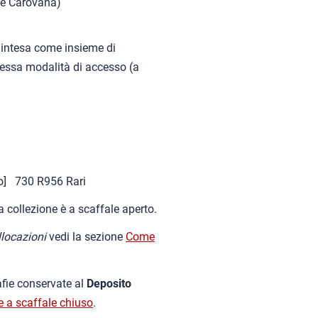
e Carovana)
 intesa come insieme di
tessa modalità di accesso (a
so] 730 R956 Rari
 collezione è a scaffale aperto.
llocazioni
vedi la sezione
Come
afie conservate al
Deposito
e a scaffale chiuso
.