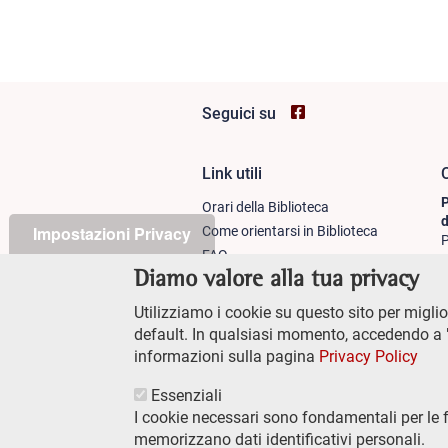
Seguici su
Link utili
C
Footer
P
Orari della Biblioteca
column
d
Impostazioni Privacy
Come orientarsi in Biblioteca
P
FAQ
+
1
Diamo valore alla tua privacy
Documentazione per lo staff
P
Modulistica
Utilizziamo i cookie su questo sito per miglior
P
Accesso remoto sicuro
default. In qualsiasi momento, accedendo a "
WIFI
informazioni sulla pagina
Privacy Policy
Essenziali
I cookie necessari sono fondamentali per le 
memorizzano dati identificativi personali.