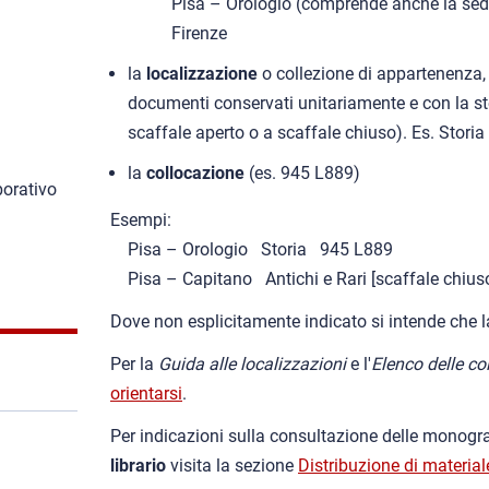
Pisa – Orologio (comprende anche la sed
Firenze
la
localizzazione
o collezione di appartenenza,
documenti conservati unitariamente e con la s
scaffale aperto o a scaffale chiuso). Es. Storia
la
collocazione
(es. 945 L889)
borativo
Esempi:
Pisa – Orologio Storia 945 L889
Pisa – Capitano Antichi e Rari [scaffale chiu
Dove non esplicitamente indicato si intende che la
Per la
Guida alle localizzazioni
e l'
Elenco delle co
orientarsi
.
Per indicazioni sulla consultazione delle monogr
librario
visita la sezione
Distribuzione di material