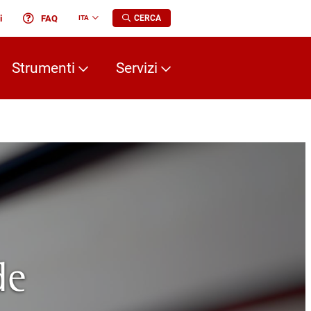
i
FAQ
CERCA
ITA
Change
language
Strumenti
Servizi
de