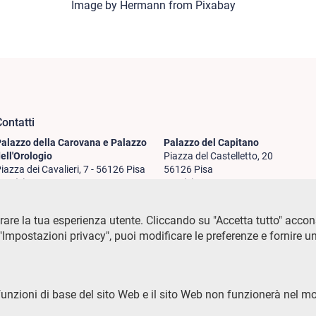
Image by Hermann from Pixabay
ontatti
Palazzo del Capitano
alazzo della Carovana e Palazzo
Piazza del Castelletto, 20
ell'Orologio
56126 Pisa
iazza dei Cavalieri, 7 - 56126 Pisa
+39 (0)50 509700
39 (0)50 509020
Palazzo Vegni
alazzo della Canonica
are la tua esperienza utente. Cliccando su "Accetta tutto" acconsen
Via di san Niccolò, 93
iazza dei Cavalieri, 8 - 56126 Pisa
Impostazioni privacy", puoi modificare le preferenze e fornire u
50125 Firenze
+39 (0)50 508101
+39 (0)55 509827
funzioni di base del sito Web e il sito Web non funzionerà nel m