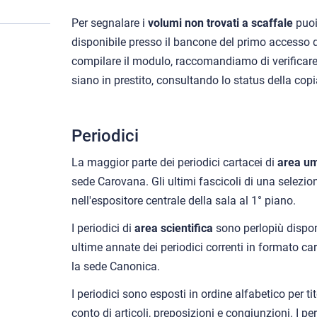
Per segnalare i
volumi non trovati a scaffale
puoi
disponibile presso il bancone del primo accesso de
compilare il modulo, raccomandiamo di verificar
siano in prestito, consultando lo status della co
Periodici
La maggior parte dei periodici cartacei di
area um
sede Carovana. Gli ultimi fascicoli di una selezione
nell'espositore centrale della sala al 1° piano.
I periodici di
area scientifica
sono perlopiù disponi
ultime annate dei periodici correnti in formato c
la sede Canonica.
I periodici sono esposti in ordine alfabetico per t
conto di articoli, preposizioni e congiunzioni. I pe