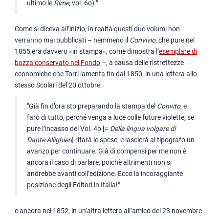
ultimo le
Rime
, vol. 6o)."
Come si diceva all’inizio, in realtà questi due volumi non
verranno mai pubblicati – nemmeno il
Convivio
, che pure nel
1855 era davvero «in stampa», come dimostra l’
esemplare di
bozza conservato nel Fondo
–, a causa delle ristrettezze
economiche che Torri lamenta fin dal 1850, in una lettera allo
stesso Scolari del 20 ottobre:
"Già fin d’ora sto preparando la stampa del
Convito
, e
farò di tutto, perché venga a luce colle future violette, se
pure l’incasso del Vol. 4o [=
Della lingua volgare di
Dante Allighieri
] rifarà le spese, e lascierà al tipografo un
avanzo per continuare. Già di compensi per me non è
ancora il caso di parlare, poichè altrimenti non si
andrebbe avanti coll’edizione. Ecco la incoraggiante
posizione degli Editori in Italia!"
e ancora nel 1852, in un’altra lettera all’amico del 23 novembre