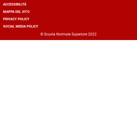
ACCESSIBILITÀ
secondary
MAPPA DEL SITO
navigation
PRIVACY POLICY
SOCIAL MEDIA POLICY
© Scuola Normale Superiore 2022