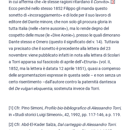
in cui afferma che «le stesse ragioni ritardano il
Convito
».[
3
]
Ecco perché nello stesso 1852 Filippo gli manda questo
sonetto di «incoraggiamento» e di lode per il suo lavoro di
editore del Dante minore, che non solo gli procura gloria in
tutta Italia (nelle «terre ausonie»), ma lo rende degno del
cospetto delle muse (le «Dive Aonie»), presso le quali dimorano
Dante stesso e Omero (questo il significato del v. 14). Tuttavia
va precisato che il sonetto è precedente alla lettera del 23
novembre: viene pubblicato infatti in nota alla lettera di Scolari
a Torri apparsa sul fascicolo di aprile dell’«Etruria» (vol. II,
1852, ma la lettera è datata 12 aprile 1851), quasi a compenso
delle argomentazioni espresse in questa sede – e non senza un
certo risentimento –dall’autore contro la paternità dantesca
del
De vulgari eloquentia
, sostenuta invece da Torri.
[1] Cfr. Pino Simoni,
Profilo bio-bibliografico di Alessandro Torri
,
in «Studi storici Luigi Simeoni», 42, 1992, pp. 117-146, a p. 119.
[2] Cfr. Abd-El-Kader Salza,
Dal carteggio di Alessandro Torri.