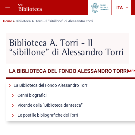
Vai
Salta
Vai
ITA
alla
al
alla
Chan
Back
lang
navigazione
contenuto
ricerca
to
principale
principale
principale
Briciole
Scuola
Home
Biblioteca A. Torri - Il “sibillone” di Alessandro Torri
Normale
di
Superiore
pane
Biblioteca A. Torri - Il
“sibillone” di Alessandro Torri
LA BIBLIOTECA DEL FONDO ALESSANDRO TORRI
ME
La Biblioteca del Fondo Alessandro Torri
Cenni biografici
Vicende della “Biblioteca dantesca”
Le postille bibliografiche del Torri
Opere di/su Dante
Mostra virtuale