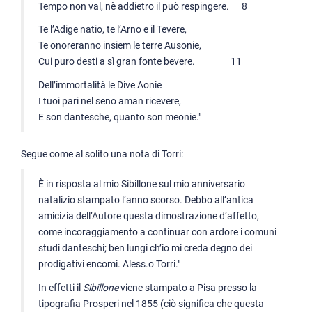
Tempo non val, nè addietro il può respingere. 8
Te l’Adige natio, te l’Arno e il Tevere,
Te onoreranno insiem le terre Ausonie,
Cui puro desti a sì gran fonte bevere. 11
Dell’immortalità le Dive Aonie
I tuoi pari nel seno aman ricevere,
E son dantesche, quanto son meonie."
Segue come al solito una nota di Torri:
È in risposta al mio Sibillone sul mio anniversario
natalizio stampato l’anno scorso. Debbo all’antica
amicizia dell’Autore questa dimostrazione d’affetto,
come incoraggiamento a continuar con ardore i comuni
studi danteschi; ben lungi ch’io mi creda degno dei
prodigativi encomi. Aless.o Torri."
In effetti il
Sibillone
viene stampato a Pisa presso la
tipografia Prosperi nel 1855 (ciò significa che questa