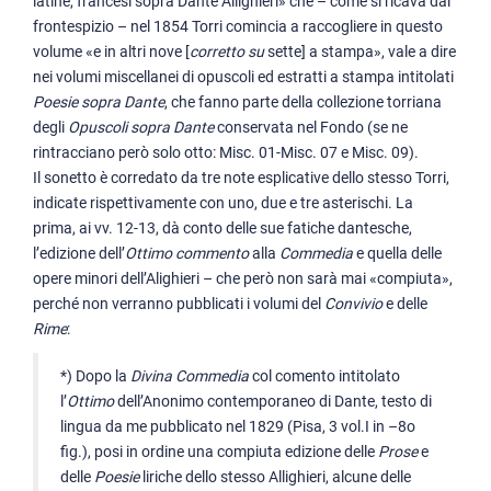
latine, francesi sopra Dante Allighieri» che – come si ricava dal
frontespizio – nel 1854 Torri comincia a raccogliere in questo
volume «e in altri nove [
corretto su
sette] a stampa», vale a dire
nei volumi miscellanei di opuscoli ed estratti a stampa intitolati
Poesie sopra Dante
, che fanno parte della collezione torriana
degli
Opuscoli sopra Dante
conservata nel Fondo (se ne
rintracciano però solo otto: Misc. 01-Misc. 07 e Misc. 09).
Il sonetto è corredato da tre note esplicative dello stesso Torri,
indicate rispettivamente con uno, due e tre asterischi. La
prima, ai vv. 12-13, dà conto delle sue fatiche dantesche,
l’edizione dell’
Ottimo commento
alla
Commedia
e quella delle
opere minori dell’Alighieri – che però non sarà mai «compiuta»,
perché non verranno pubblicati i volumi del
Convivio
e delle
Rime
:
*) Dopo la
Divina Commedia
col comento intitolato
l’
Ottimo
dell’Anonimo contemporaneo di Dante, testo di
lingua da me pubblicato nel 1829 (Pisa, 3 vol.I in –8o
fig.), posi in ordine una compiuta edizione delle
Prose
e
delle
Poesie
liriche dello stesso Allighieri, alcune delle