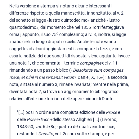
Nella versione a stampa si notano alcune interessanti
differenze rispetto a quella manoscritta. Innanzitutto, al v. 2
del sonetto si legge «lustro quintodecimo» anziché «lustro
quartodecimo», dal momento che nel 1855 Torri festeggiava
o
ormai, appunto, il suo 75
compleanno; al v. 8, inoltre, si legge
«natío ciel» in luogo di «patrio ciel». Anche le note vanno
soggette ad alcuni aggiustamenti: scompare la terza, e con
essa la notizia dei due sonetti di risposta; viene aggiunta invece
una nota 1, che commenta il termine
compagine
del v. 11
rimandando a un passo biblico («
Dissolutœ sunt compages
meœ, et nihil in me remansit virium
. Daniel, X, 16»); la seconda
nota, slittata al numero 3, rimane invariata; mentre nella prima,
diventata nota 2, si trova un aggiornamento bibliografico
relativo all’edizione torriana delle opere minori di Dante:
"[...] posi in ordine una compiuta edizione delle
Prose
e
delle
Poesie liriche
dello stesso Allighieri [...] (Livorno,
1843-50,
vol.
6
in
8o, quattro de’ quali venuti in luce,
restando il
Convito
, vol. 2o, ora sotto stampa, e per