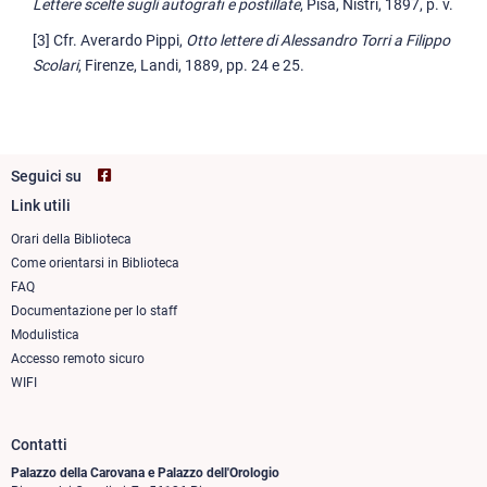
Lettere scelte sugli autografi e postillate
, Pisa, Nistri, 1897, p. v.
[3] Cfr. Averardo Pippi,
Otto lettere di Alessandro Torri a Filippo
Scolari
, Firenze, Landi, 1889, pp. 24 e 25.
Seguici su
Link utili
Footer
column
Orari della Biblioteca
Come orientarsi in Biblioteca
1
FAQ
Documentazione per lo staff
Modulistica
Accesso remoto sicuro
WIFI
Contatti
Palazzo della Carovana e Palazzo dell'Orologio