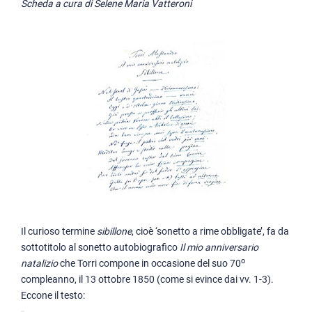
Scheda a cura di Selene Maria Vatteroni
Il “sibillone” di Alessandro Torri
Tra gli Opuscoli sopra Dante: la miscellanea sul conte Ugolino (Misc. 
L’edizione dell’Ottimo commento della Divina Commedia
La collezione di Prose e poesie liriche di Dante Allighieri
L’esemplare di bozza del Convivio
L'Eloquenza italiana di Giusto Fontanini
Il Convivio. Bozze manoscritte dell'edizione di Torri
Il curioso termine
sibillone
, cioè ‘sonetto a rime obbligate’, fa da
sottotitolo al sonetto autobiografico
Il mio anniversario
o
natalizio
che Torri compone in occasione del suo 70
compleanno, il 13 ottobre 1850 (come si evince dai vv. 1-3).
Eccone il testo: