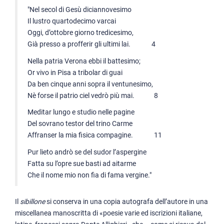
"Nel secol di Gesù diciannovesimo
Il lustro quartodecimo varcai
Oggi, d’ottobre giorno tredicesimo,
Già presso a profferir gli ultimi lai. 4
Nella patria Verona ebbi il battesimo;
Or vivo in Pisa a tribolar di guai
Da ben cinque anni sopra il ventunesimo,
Nè forse il patrio ciel vedrò più mai. 8
Meditar lungo e studio nelle pagine
Del sovrano testor del trino Carme
Affranser la mia fisica compagine. 11
Pur lieto andrò se del sudor l’aspergine
Fatta su l’opre sue basti ad aitarme
Che il nome mio non fia di fama vergine."
Il
sibillone
si conserva in una copia autografa dell’autore in una
miscellanea manoscritta di «poesie varie ed iscrizioni italiane,