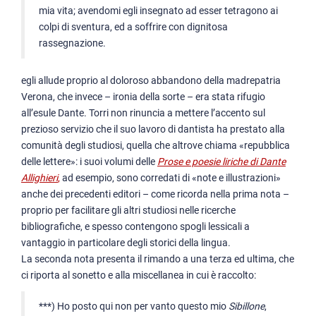
mia vita; avendomi egli insegnato ad esser tetragono ai
colpi di sventura, ed a soffrire con dignitosa
rassegnazione.
egli allude proprio al doloroso abbandono della madrepatria
Verona, che invece – ironia della sorte – era stata rifugio
all’esule Dante. Torri non rinuncia a mettere l’accento sul
prezioso servizio che il suo lavoro di dantista ha prestato alla
comunità degli studiosi, quella che altrove chiama «repubblica
delle lettere»: i suoi volumi delle
Prose e poesie liriche di Dante
Allighieri
,
ad esempio, sono corredati di «note e illustrazioni»
anche dei precedenti editori – come ricorda nella prima nota –
proprio per facilitare gli altri studiosi nelle ricerche
bibliografiche, e spesso contengono spogli lessicali a
vantaggio in particolare degli storici della lingua.
La seconda nota presenta il rimando a una terza ed ultima, che
ci riporta al sonetto e alla miscellanea in cui è raccolto:
***) Ho posto qui non per vanto questo mio
Sibillone
,