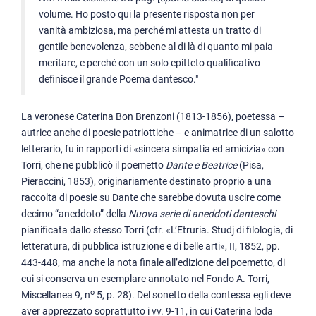
volume. Ho posto qui la presente risposta non per
vanità ambiziosa, ma perché mi attesta un tratto di
gentile benevolenza, sebbene al di là di quanto mi paia
meritare, e perché con un solo epitteto qualificativo
definisce il grande Poema dantesco."
La veronese Caterina Bon Brenzoni (1813-1856), poetessa –
autrice anche di poesie patriottiche – e animatrice di un salotto
letterario, fu in rapporti di «sincera simpatia ed amicizia» con
Torri, che ne pubblicò il poemetto
Dante e Beatrice
(Pisa,
Pieraccini, 1853), originariamente destinato proprio a una
raccolta di poesie su Dante che sarebbe dovuta uscire come
decimo “aneddoto” della
Nuova serie di aneddoti danteschi
pianificata dallo stesso Torri (cfr. «L’Etruria. Studj di filologia, di
letteratura, di pubblica istruzione e di belle arti», II, 1852, pp.
443-448, ma anche la nota finale all’edizione del poemetto, di
cui si conserva un esemplare annotato nel Fondo A. Torri,
o
Miscellanea 9, n
5, p. 28). Del sonetto della contessa egli deve
aver apprezzato soprattutto i vv. 9-11, in cui Caterina loda