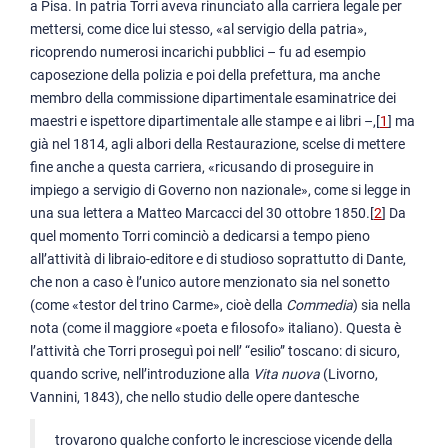
a Pisa. In patria Torri aveva rinunciato alla carriera legale per
mettersi, come dice lui stesso, «al servigio della patria»,
ricoprendo numerosi incarichi pubblici – fu ad esempio
caposezione della polizia e poi della prefettura, ma anche
membro della commissione dipartimentale esaminatrice dei
maestri e ispettore dipartimentale alle stampe e ai libri –,[
1
] ma
già nel 1814, agli albori della Restaurazione, scelse di mettere
fine anche a questa carriera, «ricusando di proseguire in
impiego a servigio di Governo non nazionale», come si legge in
una sua lettera a Matteo Marcacci del 30 ottobre 1850.[
2
] Da
quel momento Torri cominciò a dedicarsi a tempo pieno
all’attività di libraio-editore e di studioso soprattutto di Dante,
che non a caso è l’unico autore menzionato sia nel sonetto
(come «testor del trino Carme», cioè della
Commedia
) sia nella
nota (come il maggiore «poeta e filosofo» italiano). Questa è
l’attività che Torri proseguì poi nell’ “esilio” toscano: di sicuro,
quando scrive, nell’introduzione alla
Vita nuova
(Livorno,
Vannini, 1843), che nello studio delle opere dantesche
trovarono qualche conforto le incresciose vicende della