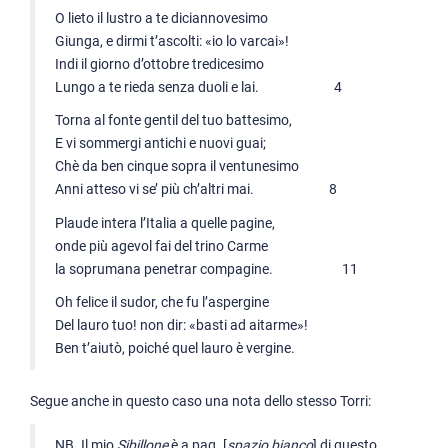
O lieto il lustro a te diciannovesimo
Giunga, e dirmi t’ascolti: «io lo varcai»!
Indi il giorno d’ottobre tredicesimo
Lungo a te rieda senza duoli e lai. 4
Torna al fonte gentil del tuo battesimo,
E vi sommergi antichi e nuovi guai;
Chè da ben cinque sopra il ventunesimo
Anni atteso vi se’ più ch’altri mai. 8
Plaude intera l’Italia a quelle pagine,
onde più agevol fai del trino Carme
la soprumana penetrar compagine. 11
Oh felice il sudor, che fu l’aspergine
Del lauro tuo! non dir: «basti ad aitarme»!
Ben t’aiutò, poiché quel lauro è vergine.
Segue anche in questo caso una nota dello stesso Torri:
NB. Il mio
Sibillone
è a pag. [
spazio bianco
] di questo